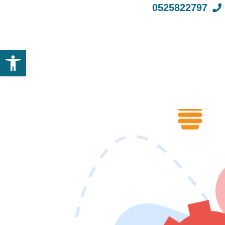
0525822797
פתח סרגל