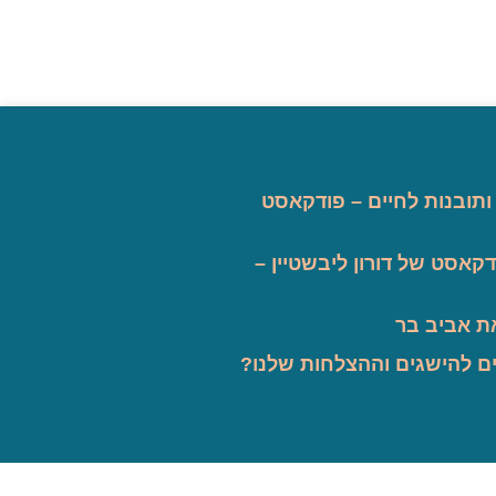
 ותובנות לחיים – פודקאסט
קאסט של דורון ליבשטיין –
ת אביב בר
ם להישגים וההצלחות שלנו?