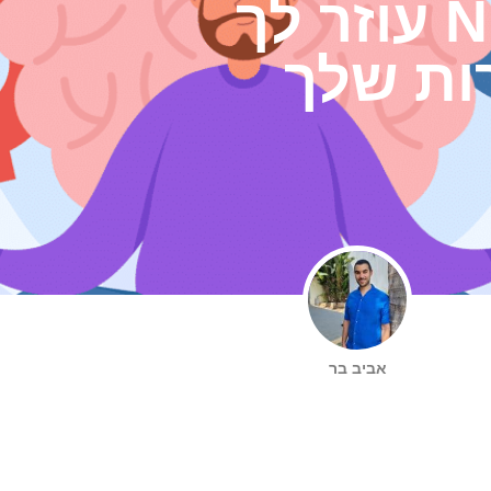
להצלחה: כיצד NLP עוזר לך
ות שלך
אביב בר