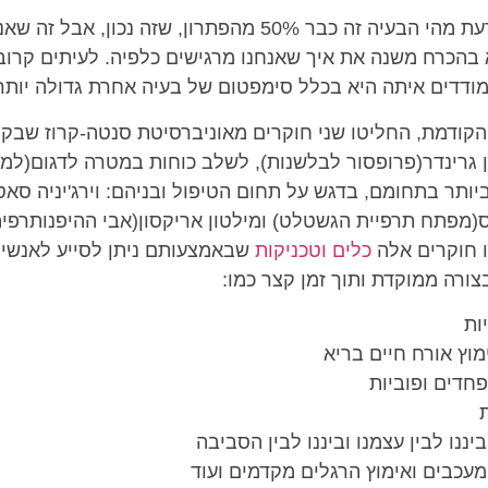
תמיד לימדו אותנו שלדעת מהי הבעיה זה כבר 50% מהפתרון, שזה
 בהכרח משנה את איך שאנחנו מרגישים כלפיה. לעיתים קרובו
ודדים איתה היא בכלל סימפטום של בעיה אחרת גדולה יותר
ל המאה הקודמת, החליטו שני חוקרים מאוניברסיטת סנטה-קרוז שבק
ן גרינדר(פרופסור לבלשנות), לשלב כוחות במטרה לדגום(למ
יותר בתחומם, בדגש על תחום הטיפול ובניהם: וירג'יניה סא
מפתח תרפיית הגשטלט) ומילטון אריקסון(אבי ההיפנותרפיה
ו חוקרים אלה
כלים וטכניקות
שבאמצעותם ניתן לסייע לאנשים 
צורה ממוקדת ותוך זמן קצר כמו:
ות
וץ אורח חיים בריא
חדים ופוביות
ננו לבין עצמנו וביננו לבין הסביבה
עכבים ואימוץ הרגלים מקדמים ועוד