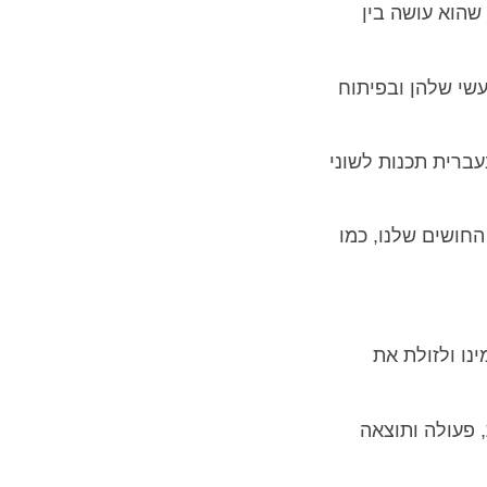
 שהוא עושה בין
שי שלהן ובפיתוח
אשי התיבות של המילים neuro linguistic programming או בעברית תכנות לשוני
חושים שלנו, כמו
עצמינו ולזולת את
, פעולה ותוצאה