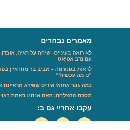
מאמרים נבחרים
לא רואה בעיניים- שיחה על ראיה, אובדן,
עם נדב אטיאס
לראות בפנורמה – אביב בר מתראיין בפוד
"נו מה עכשיו?"
כמה גבר אתה? איריס שפירא מראיינת א
מסכת ההצלחה: האם אנחנו באמת ראויי
עקבו אחריי גם ב: