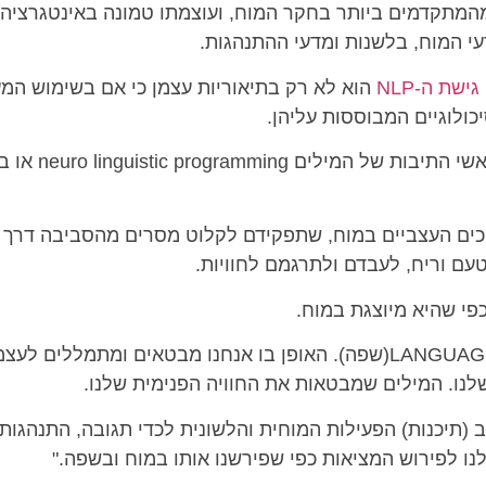
נו תחום מהמתקדמים ביותר בחקר המוח, ועוצמתו טמונה באינטגרציה
י המוח, בלשנות ומדעי ההתנהגות.
שת ה-NLP
הוא לא רק בתיאוריות עצמן כי אם בשימוש המע
כולוגיים המבוססות עליהן.
המונח NLP מורכב מר
ים העצביים במוח, שתפקידם לקלוט מסרים מהסביבה דרך ה
טעם וריח, לעבדם ולתרגמם לחוויות.
פי שהיא מיוצגת במוח.
– מלשון LANGUAGE(שפה). האופן בו אנחנו מבטאים ומתמללים ל
נו. המילים שמבטאות את החוויה הפנימית שלנו.
ב (תיכנות) הפעילות המוחית והלשונית לכדי תגובה, התנהגות
לנו לפירוש המציאות כפי שפירשנו אותו במוח ובשפה."