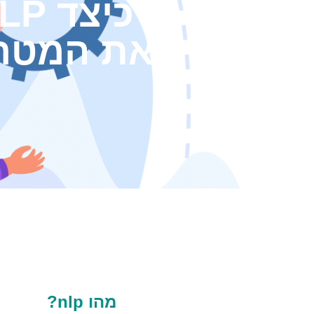
להשיג את המטר
מהו nlp?